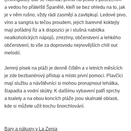
a vedou ho přátelští Španělé, kteří se bez ohledu na to, jak
je v něm rušno, vždy rádi zasmějí a zavtipkují. Ledové pivo,
víno a sangria tu tečou proudem, jejich barevné koktejly
mají pořádný říz a k dispozici je i slušná nabídka
nealkoholických nápojů, zmrzliny, občerstvení a lehkého
občerstvení, to vše za doprovodu nejnovějších chill out
melodií.
Jemný písek na pláži je denně čištěn a v letních měsících
je zde bezbariérový přístup a místo první pomoci. Plavčíci
mají službu a návštěvníci si mohou pronajmout lehátka,
šlapadla a vodní skútry. K dalšímu vybavení patří sprchy
a toalety a na obou koncích pláže jsou skalnaté oblasti,
kde si můžete užít trochu šnorchlování.
Bary a nákupy v La Zenia