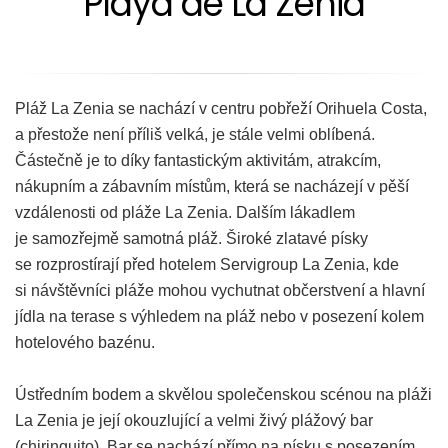
Playa de La Zenia
Pláž La Zenia se nachází v centru pobřeží Orihuela Costa,
a přestože není příliš velká, je stále velmi oblíbená.
Částečně je to díky fantastickým aktivitám, atrakcím,
nákupním a zábavním místům, která se nacházejí v pěší
vzdálenosti od pláže La Zenia. Dalším lákadlem
je samozřejmě samotná pláž. Široké zlatavé písky
se rozprostírají před hotelem Servigroup La Zenia, kde
si návštěvníci pláže mohou vychutnat občerstvení a hlavní
jídla na terase s výhledem na pláž nebo v posezení kolem
hotelového bazénu.
Ústředním bodem a skvělou společenskou scénou na pláži
La Zenia je její okouzlující a velmi živý plážový bar
(chiringuito). Bar se nachází přímo na písku s posezením